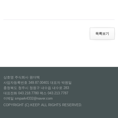
목록보기
상호명 주식회사 원더텍
사업자등록번호 349.87.00401 대표자 박원일
충청북도 청주시 청원구 내수읍 내수로 283
대표전화 043.218.7780 팩스 043.213.7787
이메일 smpark4332@naver.com
COPYRIGHT (C) KEEP. ALL RIGHTS RESERVED.