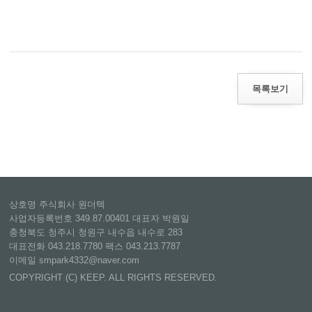
목록보기
상호명 주식회사 원더텍
사업자등록번호 349.87.00401 대표자 박원일
충청북도 청주시 청원구 내수읍 내수로 283
대표전화 043.218.7780 팩스 043.213.7787
이메일 smpark4332@naver.com
COPYRIGHT (C) KEEP. ALL RIGHTS RESERVED.