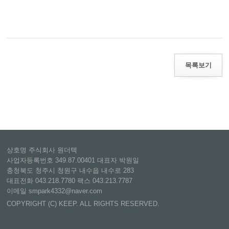
목록보기
상호명 주식회사 원더텍
사업자등록번호 349.87.00401 대표자 박원일
충청북도 청주시 청원구 내수읍 내수로 283
대표전화 043.218.7780 팩스 043.213.7787
이메일 smpark4332@naver.com
COPYRIGHT (C) KEEP. ALL RIGHTS RESERVED.