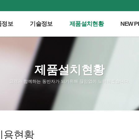
품정보
기술정보
제품설치현황
NEW P
템소개
음식물쓰레기처리
생산공장
항균 나노 
계통도
분해ㆍ소멸화 원리
수출공장
리공정비교
상온미생물의 필요성
설치이용현황
제품설치현황
품장점
분해소멸과정
대효과
미생물활동 및 안정성
고객과 함께하는 동반자가 되기위해 끊임없이 노력하겠습니다.
양·운영비
이용현황