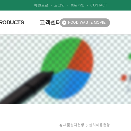
.
.
.
메인으로
로그인
회원가입
CONTACT
RODUCTS
고객센터
FOOD WASTE MOVIE
원적외선 헬스케어존
NEWS·NOTICE
상담문의
파트너사랑방
고객사랑방
제품설치현황
설치이용현황