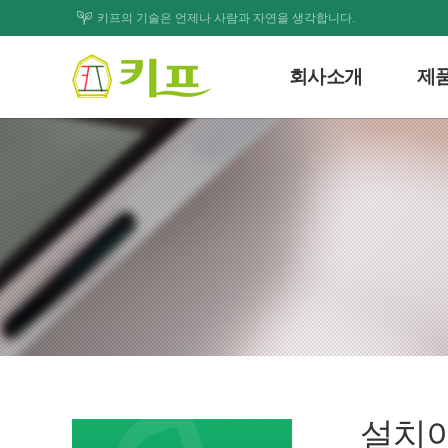
키프의 기술은 언제나 사람과 자연을 생각합니다.
회사소개
제
인사말
시스
회사연혁
처리
조직도
폐기물처
사업개요
제
인증서
기
기술특허
제품사
찾아오시는길
설치