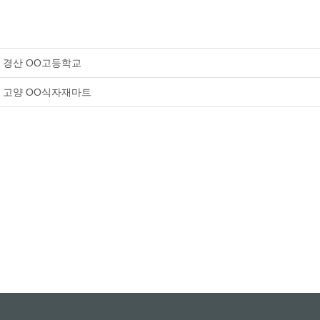
경산 OO고등학교
고양 OO식자재마트