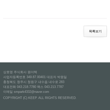
목록보기
상호명 주식회사 원더텍
사업자등록번호 349.87.00401 대표자 박원일
충청북도 청주시 청원구 내수읍 내수로 283
대표전화 043.218.7780 팩스 043.213.7787
이메일 smpark4332@naver.com
COPYRIGHT (C) KEEP. ALL RIGHTS RESERVED.